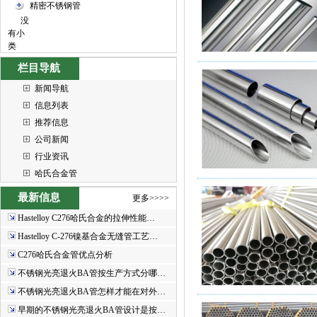
精密不锈钢管
没
有小
类
栏目导航
新闻导航
信息列表
推荐信息
公司新闻
行业资讯
哈氏合金管
最新信息
更多>>>>
Hastelloy C276哈氏合金的拉伸性能…
Hastelloy C-276镍基合金无缝管工艺…
C276哈氏合金管优点分析
不锈钢光亮退火BA管按生产方式分哪…
不锈钢光亮退火BA管怎样才能在对外…
早期的不锈钢光亮退火BA管设计是按…