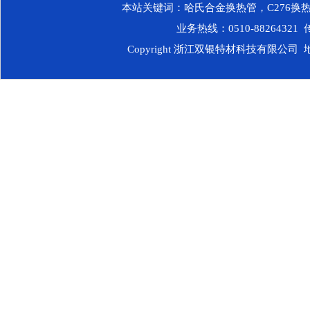
本站关键词：
哈氏合金换热管
，
C276换
业务热线：0510-88264321 传
Copyright 浙江双银特材科技有限公