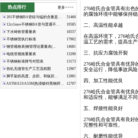
热点排行
更多>>>>
276哈氏合金管具有出
的腐蚀环境中能够保持稳
201不锈钢BA管硅与锰的含量是…
51460
12cr1mov不锈钢BA管与普通不…
19585
二、高温性能卓越
下水铸铁管重量表
18557
在高温环境下，276哈
不锈钢管执行标准
17902
温工艺的需求，提高生产
钢管规格表|钢管理论重量表(…
14681
三、抗应力腐蚀开裂
电线管规格重量表
13290
不锈钢标准牌号对照表
13173
276哈氏合金管具有优
热轧无缝管生产工艺流程图
12967
安全运行，降低事故风险
脚手架的高度、步距、和纵距…
12881
四、加工性能优良
ASTMA53/A53M|热浸镀锌黑钢焊…
12707
276哈氏合金管具有优
和适应性，能够满足不同
五、焊接性能良好
276哈氏合金管具有良
完整性和可靠性。
六、耐磨性能优异