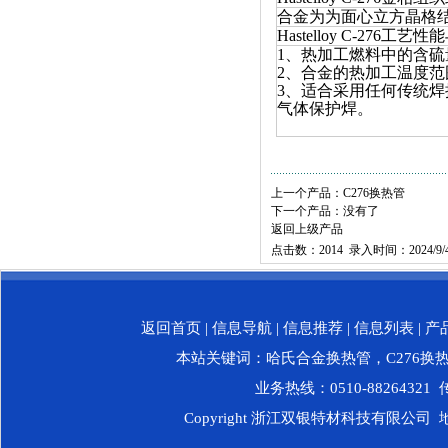
合金为为面心立方晶格
Hastelloy C-276工艺
1、热加工燃料中的含硫
2、合金的热加工温度范围
3、适合采用任何传统
气体保护焊。
上一个产品：
C276换热管
下一个产品：没有了
返回上级产品
点击数：2014 录入时间：2024/9/
返回首页
|
信息导航
|
信息推荐
|
信息列表
|
产
本站关键词：
哈氏合金换热管
，
C276换
业务热线：0510-88264321 传
Copyright 浙江双银特材科技有限公