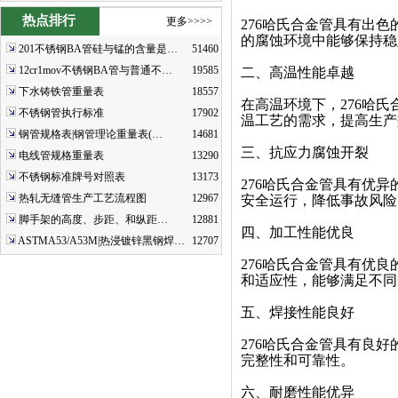
热点排行
更多>>>>
276哈氏合金管具有出
的腐蚀环境中能够保持稳
201不锈钢BA管硅与锰的含量是…
51460
12cr1mov不锈钢BA管与普通不…
19585
二、高温性能卓越
下水铸铁管重量表
18557
在高温环境下，276哈
不锈钢管执行标准
17902
温工艺的需求，提高生产
钢管规格表|钢管理论重量表(…
14681
三、抗应力腐蚀开裂
电线管规格重量表
13290
不锈钢标准牌号对照表
13173
276哈氏合金管具有优
热轧无缝管生产工艺流程图
12967
安全运行，降低事故风险
脚手架的高度、步距、和纵距…
12881
四、加工性能优良
ASTMA53/A53M|热浸镀锌黑钢焊…
12707
276哈氏合金管具有优
和适应性，能够满足不同
五、焊接性能良好
276哈氏合金管具有良
完整性和可靠性。
六、耐磨性能优异