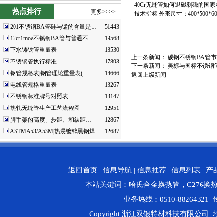
40Cr无缝管如何退磁剩磁的国家
热点排行
更多>>>>
技术指标 外形尺寸：400*500*6
201不锈钢BA管硅与锰的含量是…
51443
12cr1mov不锈钢BA管与普通不…
19568
下水铸铁管重量表
18530
上一条新闻：
碳钢不锈钢BA管
不锈钢管执行标准
17893
下一条新闻：
美标与国标不锈钢
钢管规格表|钢管理论重量表(…
14666
返回上级新闻
电线管规格重量表
13267
不锈钢标准牌号对照表
13147
热轧无缝管生产工艺流程图
12951
脚手架的高度、步距、和纵距…
12867
ASTMA53/A53M|热浸镀锌黑钢焊…
12687
返回首页
|
信息导航
|
信息推荐
|
信息列表
|
产
本站关键词：
哈氏合金换热管
，
C276换
业务热线：0510-88264321 传
Copyright 浙江双银特材科技有限公